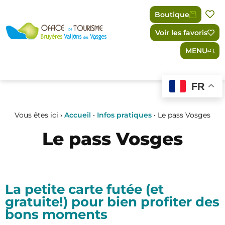
Panneau de gestion des cookies
Boutique
Voir les favoris
MENU
FR
Vous êtes ici ›
Accueil
•
Infos pratiques
•
Le pass Vosges
Le pass Vosges
La petite carte futée (et
gratuite!) pour bien profiter des
bons moments