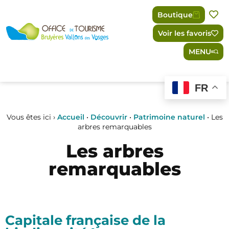
Panneau de gestion des cookies
Boutique
Voir les favoris
MENU
FR
Vous êtes ici ›
Accueil
•
Découvrir
•
Patrimoine naturel
•
Les
arbres remarquables
Les arbres
remarquables
Capitale française de la