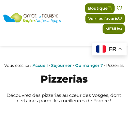
Panneau de gestion des cookies
Boutique
Voir les favoris
MENU
FR
Vous êtes ici ›
Accueil
•
Séjourner
•
Où manger ?
•
Pizzerias
Pizzerias
Découvrez des pizzerias au cœur des Vosges, dont
certaines parmi les meilleures de France !