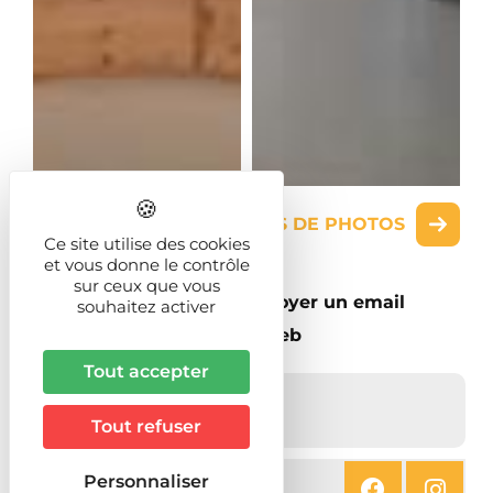
AFFICHER PLUS DE PHOTOS
Ce site utilise des cookies
et vous donne le contrôle
sur ceux que vous
Appeler
Envoyer un email
souhaitez activer
Site web
Tout accepter
50
avenue du Cameroun
88600
BRUYERES
Tout refuser
Personnaliser
SUIVEZ-NOUS SUR