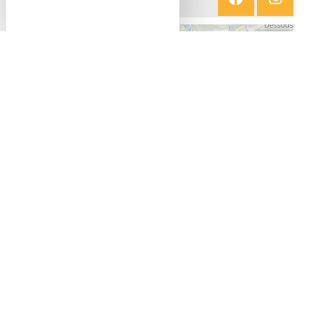
+
−
Leaflet