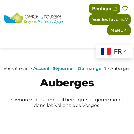
Panneau de gestion des cookies
Boutique
Voir les favoris
MENU
FR
Vous êtes ici ›
Accueil
•
Séjourner
•
Où manger ?
•
Auberges
Auberges
Savourez la cuisine authentique et gourmande
dans les Vallons des Vosges.