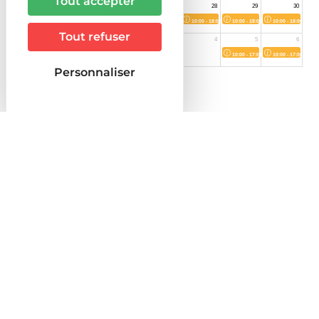
Tout accepter
Tout refuser
Personnaliser
Situé dans les Vosges méridionales, sur les
contreforts du village de La Chapelle aux Bois,
la Ferme Aventure a fêté en 2024 ses 20 ans.
Premier parc pieds nus de France ce domaine
est un gigantesque terrain de jeu de huit
hectares, dessiné entre prairie et forêt ! 14
attractions s’offrent à vous, labyrinthes,
parcours dans les arbres, escapes-Games,
toboggan, aire de jeu aquatique, sentiers
pieds nus ludiques et thématiques et depuis
la saison dernière une nouvelle attraction de
taille ; La Grange aux Jeux ! Cet espace