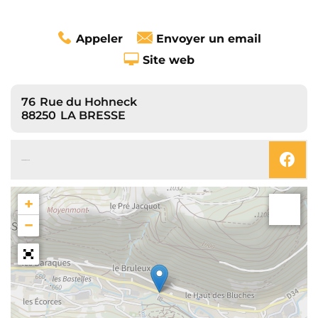
Appeler
Envoyer un email
Site web
76
Rue du Hohneck
88250
LA BRESSE
SUIVEZ-NOUS SUR
+
−