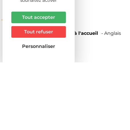
souhaitez activer
Tout accepter
Descriptif
Tout refuser
Langues étrangères parlées à l'accueil
Anglais
Animaux acceptés
Personnaliser
NON
Groupes acceptés
OUI
Tarifs
Mode de paiement
Carte bancaire
Chèques bancaires et postaux
Chèques Vacances
Espèces
Suivez-nous !