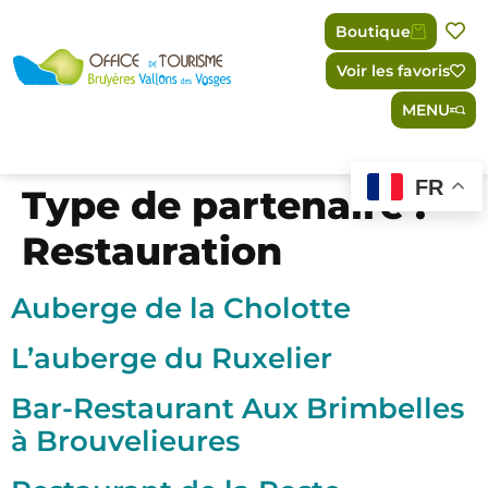
Panneau de gestion des cookies
Boutique
Voir les favoris
MENU
FR
Type de partenaire :
Restauration
Auberge de la Cholotte
L’auberge du Ruxelier
Bar-Restaurant Aux Brimbelles
à Brouvelieures