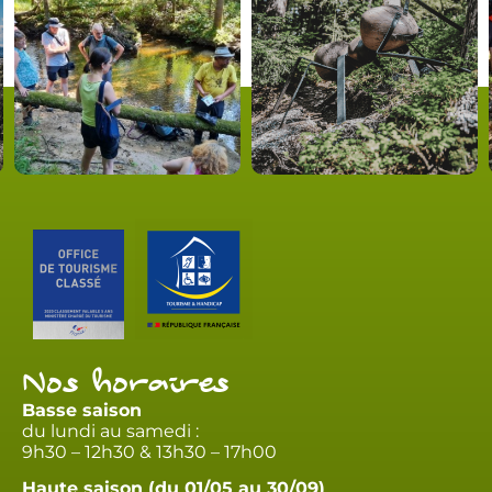
Nos horaires
Basse saison
du lundi au samedi :
9h30 – 12h30 & 13h30 – 17h00
Haute saison (du 01/05 au 30/09)