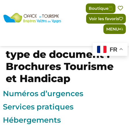
Panneau de gestion des cookies
Boutique
Voir les favoris
MENU
FR
type de document :
Brochures Tourisme
et Handicap
Numéros d’urgences
Services pratiques
Hébergements