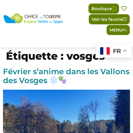
Panneau de gestion des cookies
Boutique
Voir les favoris
MENU
FR
Étiquette :
vosges
Février s’anime dans les Vallons
des Vosges