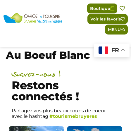
Panneau de gestion des cookies
Boutique
Voir les favoris
MENU
FR
Au Boeuf Blanc
Suivez-nous !
Restons
connectés !
Partagez vos plus beaux coups de coeur
avec le hashtag
#tourismebruyeres