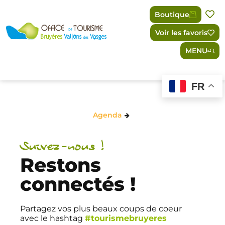
Panneau de gestion des cookies
Boutique
Voir les favoris
MENU
FR
Agenda
Suivez-nous !
Restons
connectés !
Partagez vos plus beaux coups de coeur
avec le hashtag
#tourismebruyeres