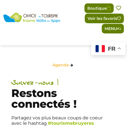
Panneau de gestion des cookies
Boutique
Voir les favoris
MENU
FR
Agenda
Suivez-nous !
Restons
connectés !
Partagez vos plus beaux coups de coeur
avec le hashtag
#tourismebruyeres