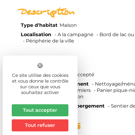
Description
Type d'habitat
Maison
Localisation
A la campagne
Bord de lac ou
Périphérie de la ville
Prestations
Animaux
Animal non accepté
Ce site utilise des cookies
et vous donne le contrôle
Services de l'hébergement
Nettoyage/mén
sur ceux que vous
Vente de produits fermiers
Panier pique-n
souhaitez activer
Plateau repas en option
Activités sur place Hébergement
Sentier d
Tout accepter
Equipements
Tout refuser