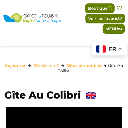
Panneau de gestion des cookies
Boutique
Voir les favoris
MENU
FR
Séjourner
Où dormir ?
Gîtes et meublés
Gîte Au
Colibri
Gîte Au Colibri