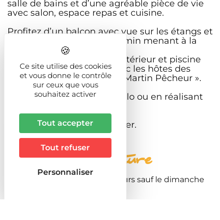
salle de bains et d’une agréable pièce de vie
avec salon, espace repas et cuisine.
Profitez d’un balcon avec vue sur les étangs et
d’un accès direct à un chemin menant à la
forêt.
Barbecue, espace repas extérieur et piscine
Ce site utilise des cookies
non chauffée partagés avec les hôtes des
et vous donne le contrôle
gîtes « Au Colibri » et « Au Martin Pêcheur ».
sur ceux que vous
souhaitez activer
Profitez de l'étang en pédalo ou en réalisant
de la pêche en no-kill.
Tout accepter
Situé à 35 min de Gérardmer.
Tout refuser
Période d'ouverture
Personnaliser
Toute l'année 2026 tous les jours sauf le dimanche
de 11:00 à 15:00