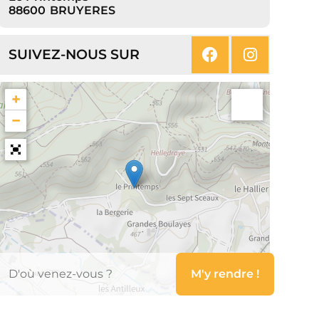
88600
BRUYERES
SUIVEZ-NOUS SUR
+
−
Leaflet