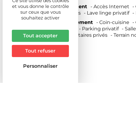
Ce site utilise des cookies
et vous donne le contrôle
Confort de l'hébergement
Accès Internet
sur ceux que vous
Draps et linge compris
Lave linge privatif
souhaitez activer
Descriptif de l'hébergement
Coin-cuisine
Mitoyen propriétaire
Parking privatif
Sall
Salon de jardin
Sanitaires privés
Terrain n
Tout accepter
Tout refuser
Capacite
Personnaliser
Nbre de personnes
2
Nbre de chambres
1
Nbre de lits 1 personne
0
Nbre de lits 2 personnes
2
Nbre de lits bébé
1
Surface (m²)
80