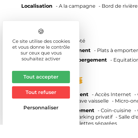
Localisation
A la campagne
Bord de rivière
Prestations
Animaux
Animal accepté
Ce site utilise des cookies
et vous donne le contrôle
Services de l'hébergement
Plats à emporter
sur ceux que vous
souhaitez activer
Activités sur place Hébergement
Equitatio
Tout accepter
Equipements
Tout refuser
Confort de l'hébergement
Accès Internet
Lave linge privatif
Lave vaisselle
Micro-on
Personnaliser
Descriptif de l'hébergement
Coin-cuisine
Mitoyen locataire
Parking privatif
Salle d'
Sanitaires privés
Toilettes séparées