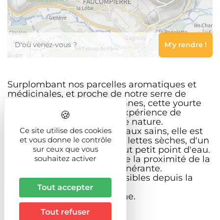
Leaflet
Surplombant nos parcelles aromatiques et
médicinales, et proche de notre serre de
tomates de variétés anciennes, cette yourte
vise à vous apporter une expérience de
ressourcement et de pleine nature.
Ce site utilise des cookies
Fabriquée avec des matériaux sains, elle est
et vous donne le contrôle
simplement équipée de toilettes sèches, d'un
sur ceux que vous
panneau solaire et d'un tout petit point d'eau.
souhaitez activer
La vue sur la vallée, comme la proximité de la
forêt, est apaisante et régénérante.
Départs en randonnée possibles depuis la
yourte.
Tout accepter
Vente de produits à la ferme.
Tout refuser