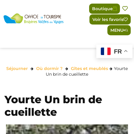
Panneau de gestion des cookies
Boutique
Voir les favoris
MENU
FR
Séjourner
Où dormir ?
Gîtes et meublés
Yourte
Un brin de cueillette
Yourte Un brin de
cueillette