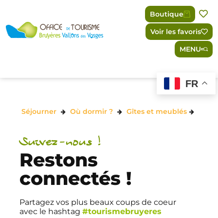
Panneau de gestion des cookies
Boutique
Voir les favoris
MENU
FR
Séjourner
Où dormir ?
Gîtes et meublés
Suivez-nous !
Restons
connectés !
Partagez vos plus beaux coups de coeur
avec le hashtag
#tourismebruyeres