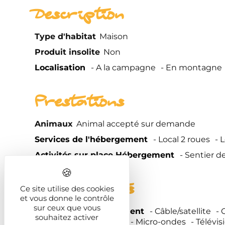
Description
Type d'habitat
Maison
Produit insolite
Non
Localisation
A la campagne
En montagne
Prestations
Animaux
Animal accepté sur demande
Services de l'hébergement
Local 2 roues
L
Activités sur place Hébergement
Sentier d
Equipements
Ce site utilise des cookies
et vous donne le contrôle
sur ceux que vous
Confort de l'hébergement
Câble/satellite
souhaitez activer
Four
Lave vaisselle
Micro-ondes
Télévis