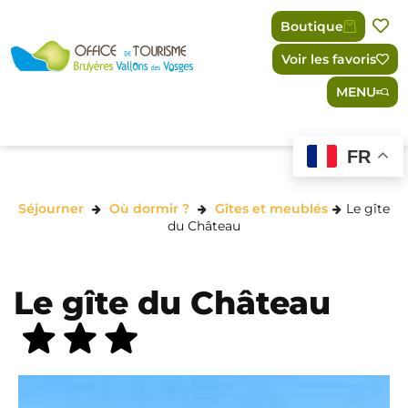
Panneau de gestion des cookies
Boutique
Voir les favoris
MENU
FR
Séjourner
Où dormir ?
Gîtes et meublés
Le gîte
du Château
Le gîte du Château