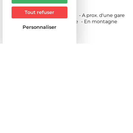
Maison
Tout refuser
Localisation
A la campagne
A prox. d'une gare
A prox. d'une route nationale
En montagne
Personnaliser
Prestations
Animaux
Animal accepté sur demande
Services de l'hébergement
Location de linge
Activités sur place Hébergement
Pêche
Sentier de randonnée
Equipements
Confort de l'hébergement
Chauffage
Cheminée
Congélateur
Four
Lave linge privatif
Lave vaisselle
Lecteur DVD
Micro-ondes
Télévision