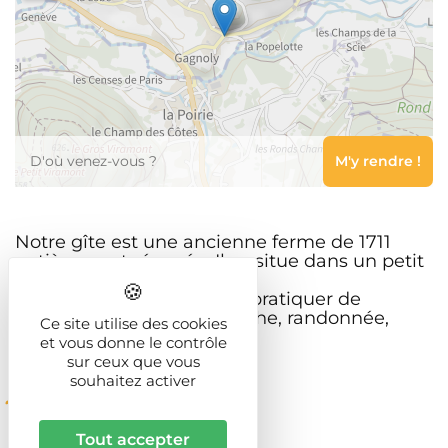
Leaflet
Notre gîte est une ancienne ferme de 1711
entièrement rénovée. Il se situe dans un petit
village très calme.
A proximité, vous pourrez pratiquer de
nombreuses activités : pêche, randonnée,
Ce site utilise des cookies
balades, ski, ...
et vous donne le contrôle
sur ceux que vous
souhaitez activer
Description
Tout accepter
Type d'habitat