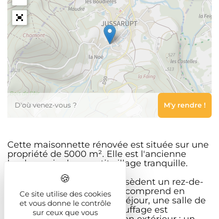
Leaflet
Cette maisonnette rénovée est située sur une
propriété de 5000 m². Elle est l'ancienne
boulangerie de ce petit village tranquille.
La maison individuelle possèdent un rez-de-
chaussée et un étage. Elle comprend en
Ce site utilise des cookies
intérieur : une cuisine, un séjour, une salle de
et vous donne le contrôle
bains et un garage. Le chauffage est
sur ceux que vous
électrique. Elle comprend en extérieur : un