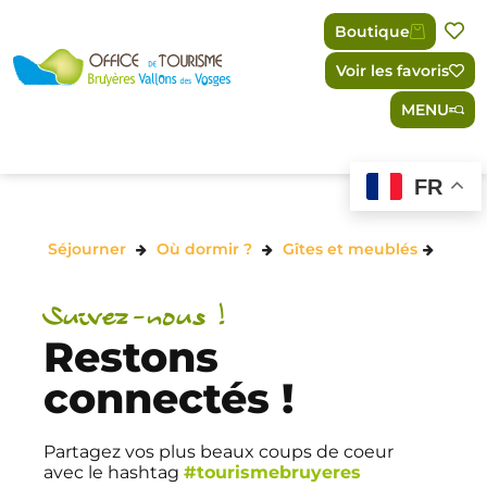
Panneau de gestion des cookies
Boutique
Voir les favoris
MENU
FR
Séjourner
Où dormir ?
Gîtes et meublés
Suivez-nous !
Restons
connectés !
Partagez vos plus beaux coups de coeur
avec le hashtag
#tourismebruyeres