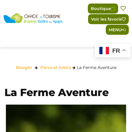
Panneau de gestion des cookies
Boutique
Voir les favoris
MENU
FR
Bouger
Parcs et loisirs
La Ferme Aventure
La Ferme Aventure