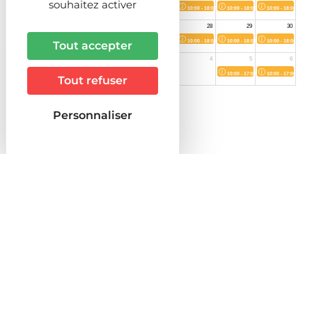
souhaitez activer
Tout accepter
Tout refuser
Personnaliser
Situé dans les Vosges méridionales, sur les
contreforts du village de La Chapelle aux Bois,
la Ferme Aventure a fêté en 2024 ses 20 ans.
Premier parc pieds nus de France ce domaine
est un gigantesque terrain de jeu de huit
hectares, dessiné entre prairie et forêt ! 14
attractions s’offrent à vous, labyrinthes,
parcours dans les arbres, escapes-Games,
toboggan, aire de jeu aquatique, sentiers
pieds nus ludiques et thématiques et depuis
la saison dernière une nouvelle attraction de