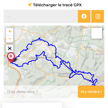
Télécharger le tracé GPX
SUIVEZ-NOUS SUR
+
−
Leaflet