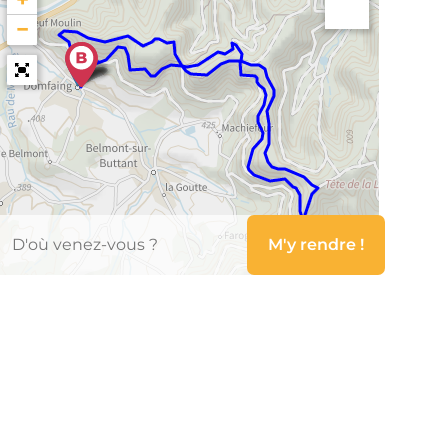
−
Leaflet