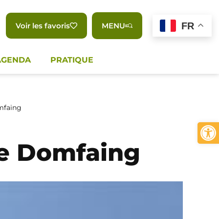
FR
Voir les favoris
MENU
AGENDA
PRATIQUE
mfaing
Ouvrir 
de Domfaing