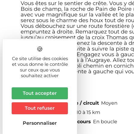
Vous êtes sur le sentier de crête. Vous y 
Bois de champ, la roche de Pain de Poire
avec vue magnifique sur la vallée et le pl
serez sous le charme des houx tout de ro
Vous débouchez sur une route forestière (
empruntez à droite. Remarquez tout de sui
jusqu’au croisement de la croix Thomas qu
Avant cette roche, prenez la descente à dro
pancarte qui vous invite à suivre la piste q
croix de Machiefour. Engagez vous à gauc
Ce site utilise des cookies
descente vous revoilà à l’Augraye. Allez t
et vous donne le contrôle
Domfaing. C’est un joli chemin en cornich
sur ceux que vous
Ne ratez pas la descente à gauche qui vo
souhaitez activer
Descriptif
Tout accepter
Difficulté de l'itinéraire / circuit
Moyen
Tout refuser
Distance (fourchette)
10 à 15 km
Caractéristique du parcours
En boucle
Personnaliser
Distance en Km
13,5