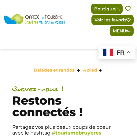
Panneau de gestion des cookies
Boutique
Voir les favoris
MENU
FR
Balades et randos
A pied
Suivez-nous !
Restons
connectés !
Partagez vos plus beaux coups de coeur
avec le hashtag
#tourismebruyeres