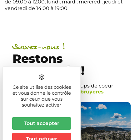
de 09:00 à 12:00, lundi, mardi, mercredi, jeudi et
vendredi de 14:00 à 19:00
Suivez-nous !
Restons
connectés !
Partagez vos plus beaux coups de coeur
Ce site utilise des cookies
avec le hashtag
#tourismebruyeres
et vous donne le contrôle
sur ceux que vous
souhaitez activer
Tout accepter
Tout refuser