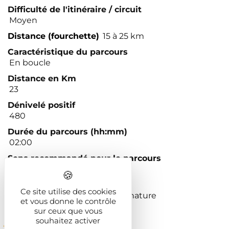
Difficulté de l'itinéraire / circuit
Moyen
Distance (fourchette)
15 à 25 km
Caractéristique du parcours
En boucle
Distance en Km
23
Dénivelé positif
480
Durée du parcours (hh:mm)
02:00
Sens recommandé pour le parcours
Horaire
Type d'itinéraires / circuits
Ce site utilise des cookies
Itinéraires sportifs / de pleine nature
et vous donne le contrôle
sur ceux que vous
souhaitez activer