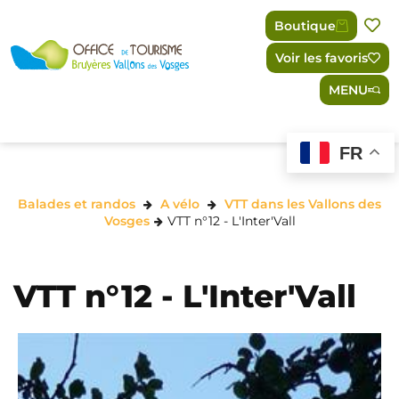
Panneau de gestion des cookies
Boutique
Voir les favoris
MENU
FR
Balades et randos
A vélo
VTT dans les Vallons des
Vosges
VTT n°12 - L'Inter'Vall
VTT n°12 - L'Inter'Vall