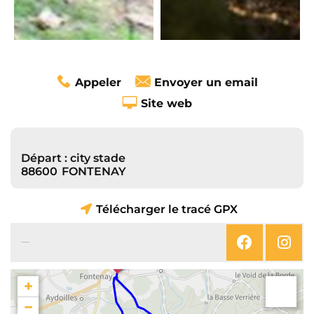
Appeler
Envoyer un email
Site web
Départ : city stade
88600
FONTENAY
Télécharger le tracé GPX
SUIVEZ-NOUS SUR
+
−