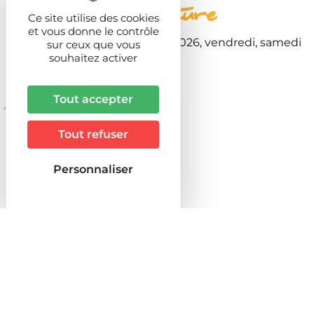
Période d'ouverture
Ce site utilise des cookies
et vous donne le contrôle
Du 3 juillet au 20 septembre 2026, vendredi, samedi
sur ceux que vous
et dimanche de 15:00 à 18:00
souhaitez activer
Tout accepter
Descriptif
Tout refuser
Animaux acceptés
NON
Personnaliser
Groupes acceptés
OUI
Durée de la visite (hh:mm)
01:30
Conditions de visites individuelles
Visites libres
Visites guidées sur demande
Visites pédagogiques
Conditions de visites groupes
Visites libres