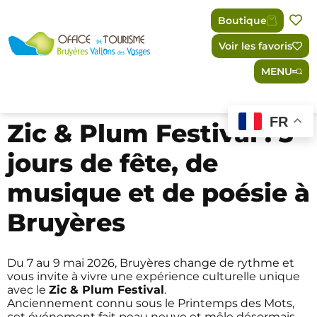
Panneau de gestion des cookies
Boutique
Voir les favoris
MENU
FR
Zic & Plum Festival : 3
jours de fête, de
musique et de poésie à
Bruyères
Du 7 au 9 mai 2026, Bruyères change de rythme et
vous invite à vivre une expérience culturelle unique
avec le
Zic & Plum Festival
.
Anciennement connu sous le Printemps des Mots,
cet événement fait peau neuve et mêle désormais