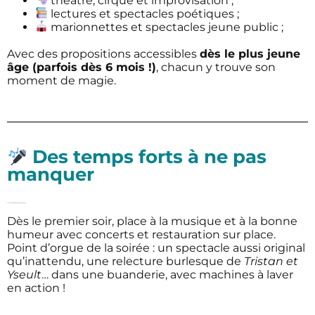
théâtre, cirque et improvisation ;
lectures et spectacles poétiques ;
marionnettes et spectacles jeune public ;
Avec des propositions accessibles
dès le plus jeune
âge (parfois dès 6 mois !)
, chacun y trouve son
moment de magie.
Des temps forts à ne pas
manquer
Jeudi : ouverture festive et spectacle déjanté
Dès le premier soir, place à la musique et à la bonne
humeur avec concerts et restauration sur place.
Point d’orgue de la soirée : un spectacle aussi original
qu’inattendu, une relecture burlesque de
Tristan et
Yseult
… dans une buanderie, avec machines à laver
en action !