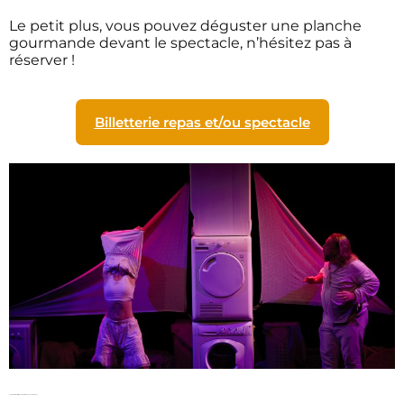
Le petit plus, vous pouvez déguster une planche
gourmande devant le spectacle, n’hésitez pas à
réserver !
Billetterie repas et/ou spectacle
Vendredi : créativité locale et ambiance chaleureuse