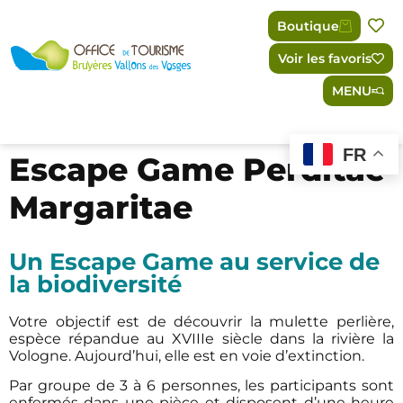
Panneau de gestion des cookies
Boutique
Voir les favoris
MENU
FR
Escape Game Perditae
Margaritae
Un Escape Game au service de
la biodiversité
Votre objectif est de découvrir la mulette perlière,
espèce répandue au XVIIIe siècle dans la rivière la
Vologne. Aujourd’hui, elle est en voie d’extinction.
Par groupe de 3 à 6 personnes, les participants sont
enfermés dans une pièce et disposent d’une heure