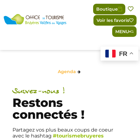
Panneau de gestion des cookies
Boutique
Voir les favoris
MENU
FR
Agenda
Suivez-nous !
Restons
connectés !
Partagez vos plus beaux coups de coeur
avec le hashtag
#tourismebruyeres