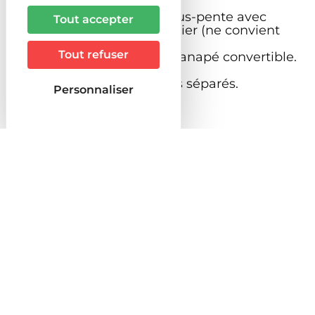
1 lit double standard.
1 lit double standard en sous-pente avec
Tout accepter
accès par échelle de meunier (ne convient
pas aux adultes).
Tout refuser
1 couchage d'appoint sur canapé convertible.
Cuisine toute équipée.
Salle de douche et toilettes séparés.
Personnaliser
Terrasse couverte
Description
Type d'habitat
Studio
Produit insolite
Non
Localisation
A la campagne
Prestations